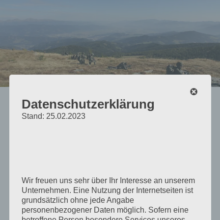
Zum
Inhalt
springen
Datenschutzerklärung
Jägerbataillon
Stand: 25.02.2023
KÄRNTEN
Die Website der Kärntner Miliz
Wir freuen uns sehr über Ihr Interesse an unserem
Unternehmen. Eine Nutzung der Internetseiten ist
grundsätzlich ohne jede Angabe
Menü
personenbezogener Daten möglich. Sofern eine
betroffene Person besondere Services unseres