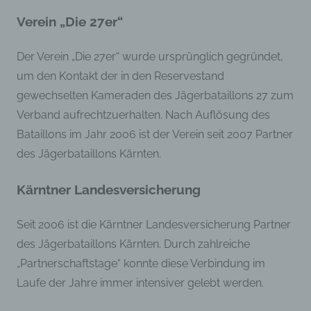
sozialen Identität dieser natürlichen Person
sind, identifiziert werden kann.
Verein „Die 27er“
Der Verein „Die 27er“ wurde ursprünglich gegründet,
b) betroffene Person
um den Kontakt der in den Reservestand
Betroffene Person ist jede identifizierte oder
gewechselten Kameraden des Jägerbataillons 27 zum
identifizierbare natürliche Person, deren
Verband aufrechtzuerhalten. Nach Auflösung des
personenbezogene Daten von dem für die
Verarbeitung Verantwortlichen verarbeitet
Bataillons im Jahr 2006 ist der Verein seit 2007 Partner
werden.
des Jägerbataillons Kärnten.
c) Verarbeitung
Kärntner Landesversicherung
Verarbeitung ist jeder mit oder ohne Hilfe
Seit 2006 ist die Kärntner Landesversicherung Partner
automatisierter Verfahren ausgeführte Vorgang
des Jägerbataillons Kärnten. Durch zahlreiche
oder jede solche Vorgangsreihe im
Zusammenhang mit personenbezogenen Daten
„Partnerschaftstage“ konnte diese Verbindung im
wie das Erheben, das Erfassen, die
Organisation, das Ordnen, die Speicherung, die
Laufe der Jahre immer intensiver gelebt werden.
Anpassung oder Veränderung, das Auslesen,
das Abfragen, die Verwendung, die Offenlegung