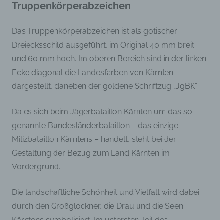
Truppenkörperabzeichen
durch Übermittlung, Verbreitung oder eine
andere Form der Bereitstellung, den Abgleich
oder die Verknüpfung, die Einschränkung, das
Das Truppenkörperabzeichen ist als gotischer
Löschen oder die Vernichtung.
Dreiecksschild ausgeführt, im Original 40 mm breit
und 60 mm hoch. Im oberen Bereich sind in der linken
d) Einschränkung der Verarbeitung
Ecke diagonal die Landesfarben von Kärnten
dargestellt, daneben der goldene Schriftzug „JgBK“.
Einschränkung der Verarbeitung ist die
Markierung gespeicherter personenbezogener
Daten mit dem Ziel, ihre künftige Verarbeitung
Da es sich beim Jägerbataillon Kärnten um das so
einzuschränken.
genannte Bundesländerbataillon – das einzige
Milizbataillon Kärntens – handelt, steht bei der
e) Profiling
Gestaltung der Bezug zum Land Kärnten im
Vordergrund.
Profiling ist jede Art der automatisierten
Verarbeitung personenbezogener Daten, die
darin besteht, dass diese personenbezogenen
Die landschaftliche Schönheit und Vielfalt wird dabei
Daten verwendet werden, um bestimmte
persönliche Aspekte, die sich auf eine
durch den Großglockner, die Drau und die Seen
natürliche Person beziehen, zu bewerten,
Kärntens symbolisiert. Im untersten Teil des
insbesondere, um Aspekte bezüglich