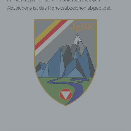
Arbeitsleistung, wirtschaftlicher Lage,
Abzeichens ist das Hoheitsabzeichen abgebildet.
Gesundheit, persönlicher Vorlieben, Interessen,
Zuverlässigkeit, Verhalten, Aufenthaltsort oder
Ortswechsel dieser natürlichen Person zu
analysieren oder vorherzusagen.
f) Pseudonymisierung
Pseudonymisierung ist die Verarbeitung
personenbezogener Daten in einer Weise, auf
welche die personenbezogenen Daten ohne
Hinzuziehung zusätzlicher Informationen nicht
mehr einer spezifischen betroffenen Person
zugeordnet werden können, sofern diese
zusätzlichen Informationen gesondert
aufbewahrt werden und technischen und
organisatorischen Maßnahmen unterliegen, die
gewährleisten, dass die personenbezogenen
Daten nicht einer identifizierten oder
identifizierbaren natürlichen Person
zugewiesen werden.