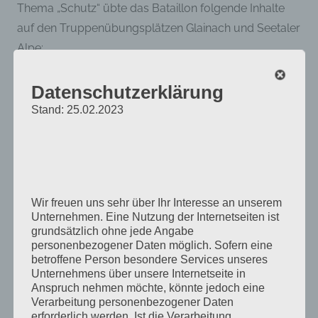
Thema „Schutz“ übte das Bataillon folgende Inhalte
auf den Truppenübungsplätzen Glainach und Seetaler
Alpe:
Schutz von kritischer Infrastruktur;
Datenschutzerklärung
Überwachung von wichtigen Straßenverbindungen
Stand: 25.02.2023
mittels Kontrollpunkten sowie Fahrzeug- und
Personenkontrollen;
Scharfschießen mit sämtlichen Waffensystemen
des Verbandes;
Wir freuen uns sehr über Ihr Interesse an unserem
Lufttransport.
Unternehmen. Eine Nutzung der Internetseiten ist
grundsätzlich ohne jede Angabe
Mit der Übung
„ANSER 2013″
dokumentierte das JgB K
personenbezogener Daten möglich. Sofern eine
betroffene Person besondere Services unseres
seine Einsatzfähigkeit für den Schutz kritischer
Unternehmens über unsere Internetseite in
Infrastruktur. Die Übungsziele waren unter anderem
Anspruch nehmen möchte, könnte jedoch eine
Verarbeitung personenbezogener Daten
erforderlich werden. Ist die Verarbeitung
die Schulung der Führungsfähigkeit von