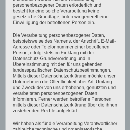
personenbezogener Daten erforderlich und
Stabsmitgliedern und Kommandanten aller Ebenen
besteht für eine solche Verarbeitung keine
zum Schutz der kritischen Infrastruktur,
gesetzliche Grundlage, holen wir generell eine
Einwilligung der betroffenen Person ein.
die Verstärkung von Schutzobjekten in
Zusammenarbeit mit Pionierkräften und
Die Verarbeitung personenbezogener Daten,
die Anwendung des Personal- und Versorgungs-
beispielsweise des Namens, der Anschrift, E-Mail-
Adresse oder Telefonnummer einer betroffenen
Meldesystems „Einsatz“ des Bundesheeres.
Person, erfolgt stets im Einklang mit der
Datenschutz-Grundverordnung und in
Bei der Übung
„NIESWURZ 2015“
sollte die Ausbildung
Übereinstimmung mit den für uns geltenden
landesspezifischen Datenschutzbestimmungen.
des/der einzelne/n Soldat/in des JgB K im
Mittels dieser Datenschutzerklärung möchte unser
Mittelpunkt stehen und eine interessante Übung mit
Unternehmen die Öffentlichkeit über Art, Umfang
und Zweck der von uns erhobenen, genutzten und
folgenden Themenschwerpunkten angeboten
verarbeiteten personenbezogenen Daten
werden:
informieren. Ferner werden betroffene Personen
mittels dieser Datenschutzerklärung über die ihnen
zustehenden Rechte aufgeklärt.
• Selbst- und Kameradenhilfe: Ein Schwerpunkt der
Übung 2015
Wir haben als für die Verarbeitung Verantwortlicher
zahlreiche technische und organisatorische