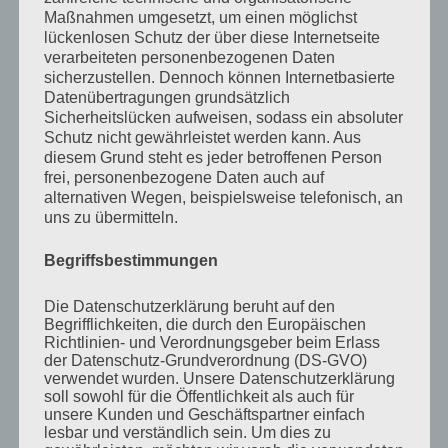
• Handhabung der Waffe und Scharfschießen: P80
Maßnahmen umgesetzt, um einen möglichst
lückenlosen Schutz der über diese Internetseite
und StG77
verarbeiteten personenbezogenen Daten
sicherzustellen. Dennoch können Internetbasierte
• Pionierdienst aller Truppen: Ausbau eines
Datenübertragungen grundsätzlich
Sicherheitslücken aufweisen, sodass ein absoluter
Schutzobjektes/Stützpunktes
Schutz nicht gewährleistet werden kann. Aus
diesem Grund steht es jeder betroffenen Person
• Gefechtsdienstausbildung: Schwerpunkt
frei, personenbezogene Daten auch auf
alternativen Wegen, beispielsweise telefonisch, an
„Spitzengruppe/Spitzenzug“
uns zu übermitteln.
• Wach-/Sicherungsdienst: Zugangsbereich zu einem
Begriffsbestimmungen
Schutzobjekt/Gefechtsstand
Die Datenschutzerklärung beruht auf den
Begrifflichkeiten, die durch den Europäischen
• Fernmeldeausbildung: Theorie und Praxis mit dem
Richtlinien- und Verordnungsgeber beim Erlass
der Datenschutz-Grundverordnung (DS-GVO)
neuen System CONRAD
verwendet wurden. Unsere Datenschutzerklärung
soll sowohl für die Öffentlichkeit als auch für
Waffen und Gerät
unsere Kunden und Geschäftspartner einfach
lesbar und verständlich sein. Um dies zu